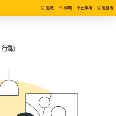
退職
転職
仕事術
運営者
と行動