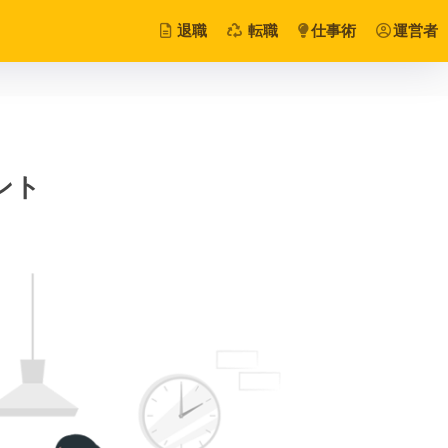
退職
転職
仕事術
運営者
ント